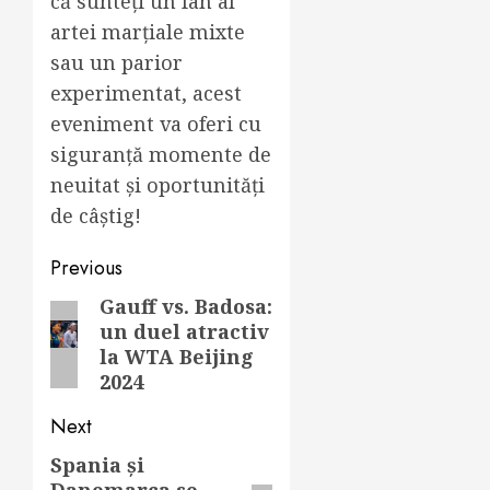
că sunteți un fan al
artei marțiale mixte
sau un parior
experimentat, acest
eveniment va oferi cu
siguranță momente de
neuitat și oportunități
de câștig!
Post
Previous
navigation
Gauff vs. Badosa:
Previous
un duel atractiv
post:
la WTA Beijing
2024
Next
Spania și
Next