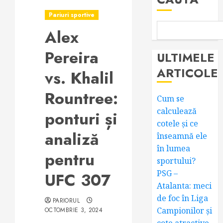
Pariuri sportive
Alex
Pereira
ULTIMELE
ARTICOLE
vs. Khalil
Rountree:
Cum se
calculează
ponturi și
cotele și ce
analiză
înseamnă ele
în lumea
pentru
sportului?
PSG –
UFC 307
Atalanta: meci
de foc în Liga
PARIORUL
Campionilor și
OCTOMBRIE 3, 2024