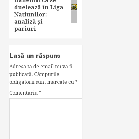
Danemarca se
post:
duelează în Liga
Națiunilor:
analiză și
pariuri
Lasă un răspuns
Adresa ta de email nu va fi
publicată.
Câmpurile
obligatorii sunt marcate cu
*
Comentariu
*