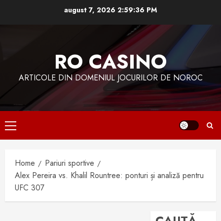
Skip
august 7, 2026
2:59:37 PM
to
content
RO CASINO
ARTICOLE DIN DOMENIUL JOCURILOR DE NOROC
Primary
Menu
Home
Pariuri sportive
Alex Pereira vs. Khalil Rountree: ponturi și analiză pentru
UFC 307
CAUTĂ