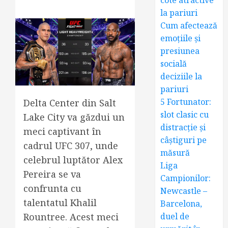
cote atractive
la pariuri
Cum afectează
emoțiile și
presiunea
socială
deciziile la
pariuri
5 Fortunator:
Delta Center din Salt
slot clasic cu
Lake City va găzdui un
distracție și
meci captivant în
câștiguri pe
cadrul UFC 307, unde
măsură
celebrul luptător Alex
Liga
Pereira se va
Campionilor:
confrunta cu
Newcastle –
talentatul Khalil
Barcelona,
duel de
Rountree. Acest meci