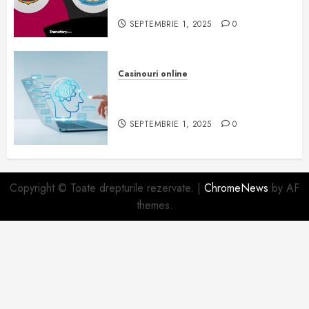
această seară
SEPTEMBRIE 1, 2025
0
Casinouri online
Inteligența artificială și rolul ei în
industria de gambling
SEPTEMBRIE 1, 2025
0
Copyright © Toate drepturile rezervate.
|
ChromeNews
by AF
themes.