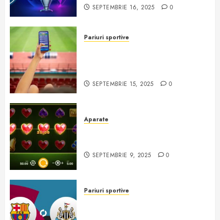
SEPTEMBRIE 16, 2025
0
Pariuri sportive
Cum afectează emoțiile și
presiunea socială deciziile la
pariuri
SEPTEMBRIE 15, 2025
0
Aparate
5 Fortunator: slot clasic cu
distracție și câștiguri pe măsură
SEPTEMBRIE 9, 2025
0
Pariuri sportive
Liga Campionilor: Newcastle –
Barcelona, duel de urmărit în