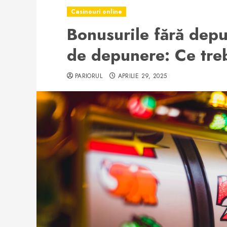
Casinouri online
Bonusurile fără depu
de depunere: Ce treb
PARIORUL
APRILIE 29, 2025