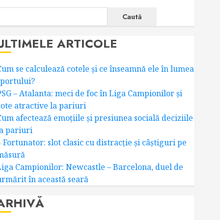
Caută
ULTIMELE ARTICOLE
Cum se calculează cotele și ce înseamnă ele în lumea
sportului?
PSG – Atalanta: meci de foc în Liga Campionilor și
ote atractive la pariuri
Cum afectează emoțiile și presiunea socială deciziile
a pariuri
 Fortunator: slot clasic cu distracție și câștiguri pe
măsură
Liga Campionilor: Newcastle – Barcelona, duel de
urmărit în această seară
ARHIVĂ