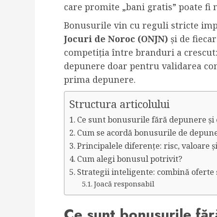
care promite „bani gratis” poate fi 
Bonusurile vin cu reguli stricte i
Jocuri de Noroc (ONJN)
și de fieca
competiția între branduri a crescut:
depunere doar pentru validarea cont
prima depunere.
Structura articolului
Ce sunt bonusurile fără depunere și
Cum se acordă bonusurile de depuner
Principalele diferențe: risc, valoare și
Cum alegi bonusul potrivit?
Strategii inteligente: combină oferte 
Joacă responsabil
Ce sunt bonusurile fă