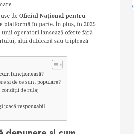
mare.
mpuse de
Oficiul Național pentru
re platformă în parte. În plus, în 2025
 unii operatori lansează oferte fără
ului, alții dublează sau triplează
 cum funcționează?
e și de ce sunt populare?
 condiții de rulaj
și joacă responsabil
ră depunere și cum