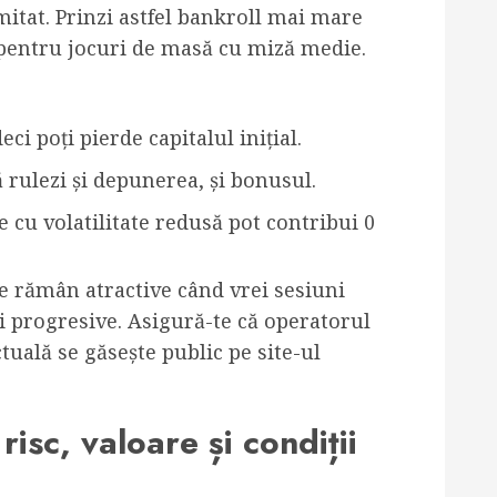
imitat. Prinzi astfel bankroll mai mare
pentru jocuri de masă cu miză medie.
eci poți pierde capitalul inițial.
ă rulezi și depunerea, și bonusul.
le cu volatilitate redusă pot contribui 0
e rămân atractive când vrei sesiuni
 progresive. Asigură-te că operatorul
actuală se găsește public pe site-ul
risc, valoare și condiții