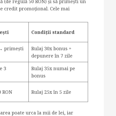
 (de regulă 50 RON) și să primești un
e credit promoțional. Cele mai
ești
Condiții standard
→ primești
Rulaj 30x bonus +
depunere în 7 zile
e 3
Rulaj 35x numai pe
bonus
0 RON
Rulaj 25x în 5 zile
rea poate urca la mii de lei, iar