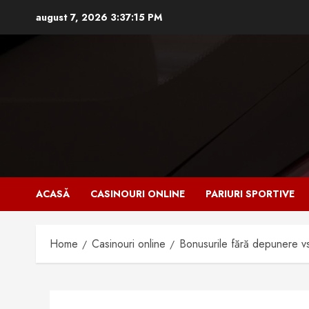
Skip
august 7, 2026
3:37:16 PM
to
content
ACASĂ
CASINOURI ONLINE
PARIURI SPORTIVE
Home
Casinouri online
Bonusurile fără depunere vs