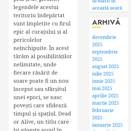
urmărit în
legendele acestui
această seară
teritoriu îndepărtat
ARHIVĂ
sunt împletite cu firul
epic al curajului și al
decembrie
pericolelor
2025
neînchipuite. În acest
septembrie
tărâm al posibilităților
2025
nelimitate, unde
august 2025
fiecare răsărit de
iulie 2025
soare poate fi un nou
iunie 2025
mai 2025
început sau sfârșitul
aprilie 2025
unei epoci, se nasc
martie 2025
povești care sfidează
februarie
timpul și spațiul. Dead
2025
or Alive, un titlu care
ianuarie 2025
își găsește ecoul în