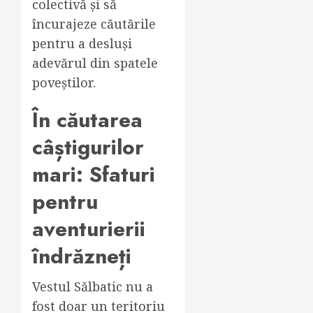
colectivă și să
încurajeze căutările
pentru a desluși
adevărul din spatele
poveștilor.
În căutarea
câștigurilor
mari: Sfaturi
pentru
aventurierii
îndrăzneți
Vestul Sălbatic nu a
fost doar un teritoriu