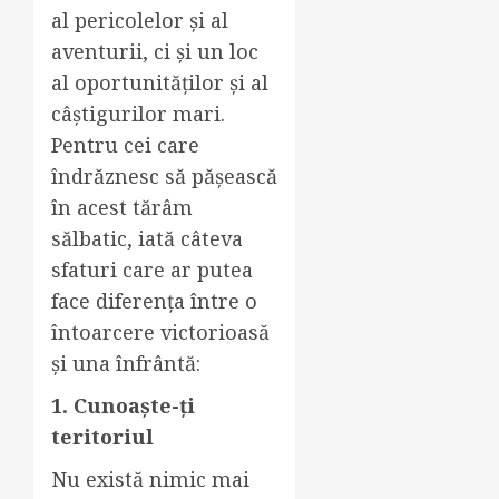
al pericolelor și al
aventurii, ci și un loc
al oportunităților și al
câștigurilor mari.
Pentru cei care
îndrăznesc să pășească
în acest tărâm
sălbatic, iată câteva
sfaturi care ar putea
face diferența între o
întoarcere victorioasă
și una înfrântă:
1. Cunoaște-ți
teritoriul
Nu există nimic mai