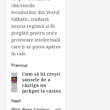
obiceiurile
locuitorilor din Vestul
Sălbatic, studiază
istoria regiunii și fii
pregătit pentru orice
provocare intelectuală
care ți-ar putea apărea
în cale.
Post
Previous
navigation
Cum să îți crești
Previous
șansele de a
post:
câștiga un
jackpot la casino
Next
Win Boss Casino: