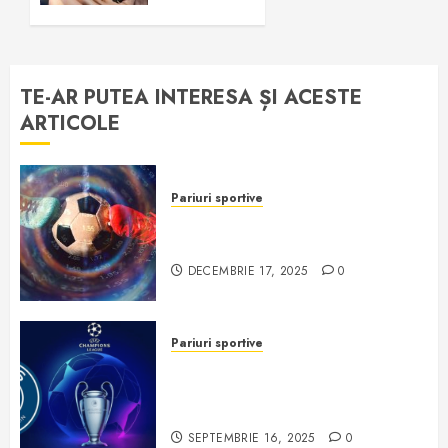
reală
sau
strategie
de
TE-AR PUTEA INTERESA ȘI ACESTE
marketing?
ARTICOLE
IULIE 11,
2025
0
Pariuri sportive
Cum se calculează cotele și ce
înseamnă ele în lumea sportului?
DECEMBRIE 17, 2025
0
Pariuri sportive
PSG – Atalanta: meci de foc în
Liga Campionilor și cote atractive
la pariuri
SEPTEMBRIE 16, 2025
0