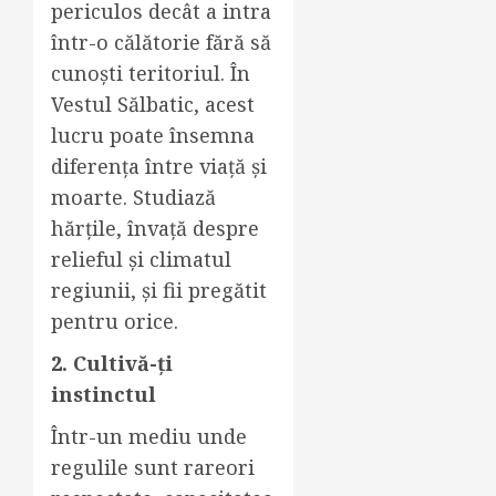
periculos decât a intra
într-o călătorie fără să
cunoști teritoriul. În
Vestul Sălbatic, acest
lucru poate însemna
diferența între viață și
moarte. Studiază
hărțile, învață despre
relieful și climatul
regiunii, și fii pregătit
pentru orice.
2. Cultivă-ți
instinctul
Într-un mediu unde
regulile sunt rareori