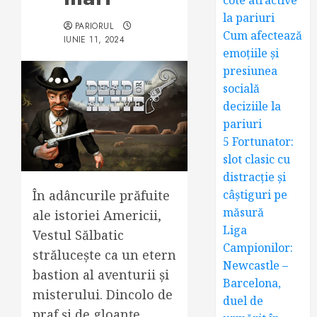
cote atractive
la pariuri
PARIORUL
Cum afectează
IUNIE 11, 2024
emoțiile și
presiunea
socială
deciziile la
pariuri
5 Fortunator:
slot clasic cu
distracție și
câștiguri pe
În adâncurile prăfuite
măsură
ale istoriei Americii,
Liga
Vestul Sălbatic
Campionilor:
strălucește ca un etern
Newcastle –
bastion al aventurii și
Barcelona,
misterului. Dincolo de
duel de
praf și de gloanțe,