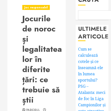
Joc responsabil
Jocurile
de noroc
ULTIMELE
ARTICOLE
și
legalitatea
Cum se
calculează
lor în
cotele și ce
diferite
înseamnă ele
în lumea
țări: ce
sportului?
PSG –
trebuie să
Atalanta: meci
știi
de foc în Liga
Campionilor și
PARIORUL