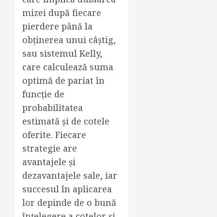
mizei după fiecare
pierdere până la
obținerea unui câștig,
sau sistemul Kelly,
care calculează suma
optimă de pariat în
funcție de
probabilitatea
estimată și de cotele
oferite. Fiecare
strategie are
avantajele și
dezavantajele sale, iar
succesul în aplicarea
lor depinde de o bună
înțelegere a cotelor și