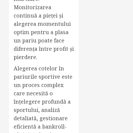
Monitorizarea
continuă a pieței și
alegerea momentului
optim pentru a plasa
un pariu poate face
diferența între profit și
pierdere.
Alegerea cotelor în
pariurile sportive este
un proces complex
care necesită o
înțelegere profundă a
sportului, analiză
detaliată, gestionare
eficientă a bankroll-