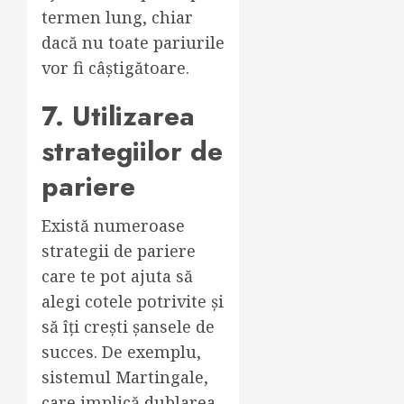
termen lung, chiar
dacă nu toate pariurile
vor fi câștigătoare.
7.
Utilizarea
strategiilor de
pariere
Există numeroase
strategii de pariere
care te pot ajuta să
alegi cotele potrivite și
să îți crești șansele de
succes. De exemplu,
sistemul Martingale,
care implică dublarea