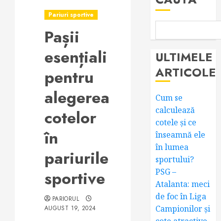
Pariuri sportive
Pașii
esențiali
ULTIMELE
ARTICOLE
pentru
alegerea
Cum se
calculează
cotelor
cotele și ce
în
înseamnă ele
în lumea
pariurile
sportului?
PSG –
sportive
Atalanta: meci
de foc în Liga
PARIORUL
Campionilor și
AUGUST 19, 2024