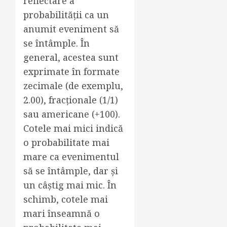
reflectare a
probabilității ca un
anumit eveniment să
se întâmple. În
general, acestea sunt
exprimate în formate
zecimale (de exemplu,
2.00), fracționale (1/1)
sau americane (+100).
Cotele mai mici indică
o probabilitate mai
mare ca evenimentul
să se întâmple, dar și
un câștig mai mic. În
schimb, cotele mai
mari înseamnă o