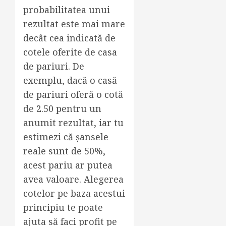
probabilitatea unui
rezultat este mai mare
decât cea indicată de
cotele oferite de casa
de pariuri. De
exemplu, dacă o casă
de pariuri oferă o cotă
de 2.50 pentru un
anumit rezultat, iar tu
estimezi că șansele
reale sunt de 50%,
acest pariu ar putea
avea valoare. Alegerea
cotelor pe baza acestui
principiu te poate
ajuta să faci profit pe