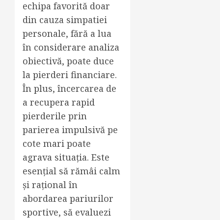
echipa favorită doar
din cauza simpatiei
personale, fără a lua
în considerare analiza
obiectivă, poate duce
la pierderi financiare.
În plus, încercarea de
a recupera rapid
pierderile prin
parierea impulsivă pe
cote mari poate
agrava situația. Este
esențial să rămâi calm
și rațional în
abordarea pariurilor
sportive, să evaluezi