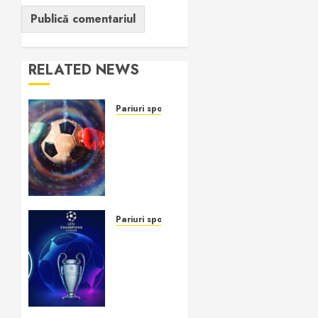
RELATED NEWS
Pariuri sportive
Cum se
calculează
cotele și
ce
înseamnă
ele în
lumea
Pariuri sportive
sportului?
PSG –
Atalanta:
DECEMBRIE
meci de
17, 2025
foc în
0
Liga
Campionilor