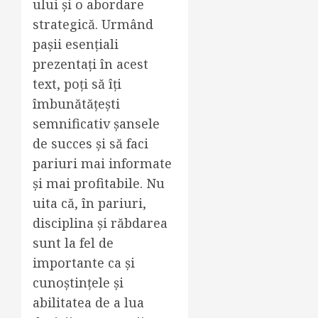
ului și o abordare
strategică. Urmând
pașii esențiali
prezentați în acest
text, poți să îți
îmbunătățești
semnificativ șansele
de succes și să faci
pariuri mai informate
și mai profitabile. Nu
uita că, în pariuri,
disciplina și răbdarea
sunt la fel de
importante ca și
cunoștințele și
abilitatea de a lua