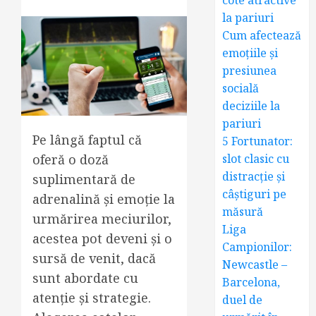
cote atractive
la pariuri
Cum afectează
emoțiile și
presiunea
socială
deciziile la
pariuri
Pe lângă faptul că
5 Fortunator:
slot clasic cu
oferă o doză
distracție și
suplimentară de
câștiguri pe
adrenalină și emoție la
măsură
urmărirea meciurilor,
Liga
acestea pot deveni și o
Campionilor:
sursă de venit, dacă
Newcastle –
sunt abordate cu
Barcelona,
atenție și strategie.
duel de