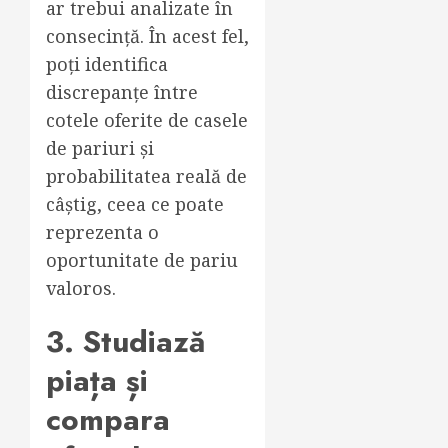
ar trebui analizate în
consecință. În acest fel,
poți identifica
discrepanțe între
cotele oferite de casele
de pariuri și
probabilitatea reală de
câștig, ceea ce poate
reprezenta o
oportunitate de pariu
valoros.
3.
Studiază
piața și
compara