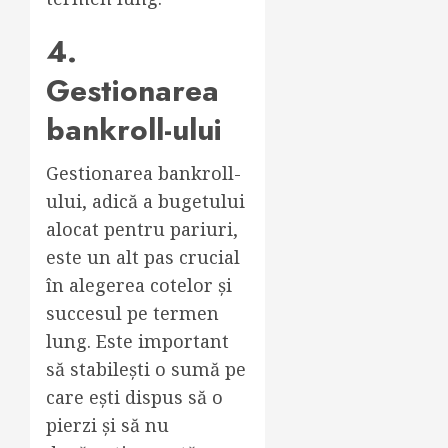
4.
Gestionarea
bankroll-ului
Gestionarea bankroll-
ului, adică a bugetului
alocat pentru pariuri,
este un alt pas crucial
în alegerea cotelor și
succesul pe termen
lung. Este important
să stabilești o sumă pe
care ești dispus să o
pierzi și să nu