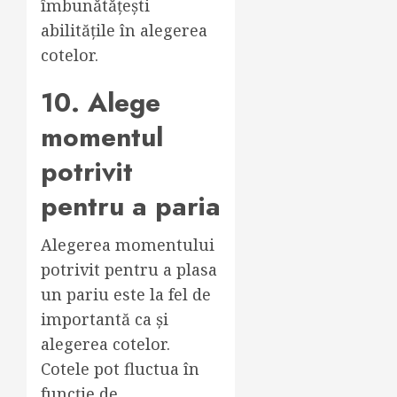
îmbunătățești
abilitățile în alegerea
cotelor.
10.
Alege
momentul
potrivit
pentru a paria
Alegerea momentului
potrivit pentru a plasa
un pariu este la fel de
importantă ca și
alegerea cotelor.
Cotele pot fluctua în
funcție de