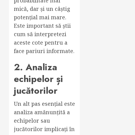
probabilitate mai
mică, dar și un câștig
potențial mai mare.
Este important să știi
cum să interpretezi
aceste cote pentru a
face pariuri informate.
2.
Analiza
echipelor și
jucătorilor
Un alt pas esențial este
analiza amănunțită a
echipelor sau
jucătorilor implicați în