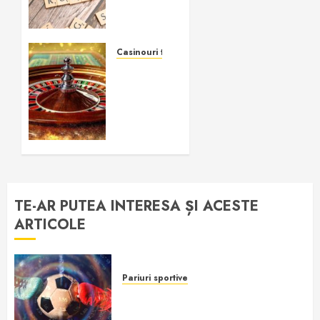
oameni
în
căutarea
distracției
Casinouri tradiționale
la
Primul
cazinou
tău pas
într-un
OCTOMBRIE
cazino:
27, 2024
sfaturi
0
esențiale
pentru
o
experiență
TE-AR PUTEA INTERESA ȘI ACESTE
de
ARTICOLE
neuitat
AUGUST
6, 2024
Pariuri sportive
0
Cum se calculează cotele și ce
înseamnă ele în lumea sportului?