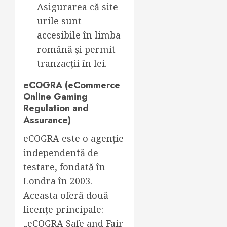
Asigurarea că site-
urile sunt
accesibile în limba
română și permit
tranzacții în lei.
eCOGRA (eCommerce
Online Gaming
Regulation and
Assurance)
eCOGRA este o agenție
independentă de
testare, fondată în
Londra în 2003.
Aceasta oferă două
licențe principale:
„eCOGRA Safe and Fair