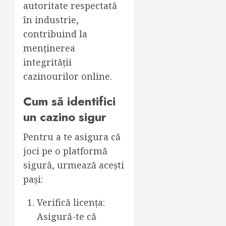
autoritate respectată
în industrie,
contribuind la
menținerea
integrității
cazinourilor online.
Cum să identifici
un cazino sigur
Pentru a te asigura că
joci pe o platformă
sigură, urmează acești
pași:
Verifică licența:
Asigură-te că