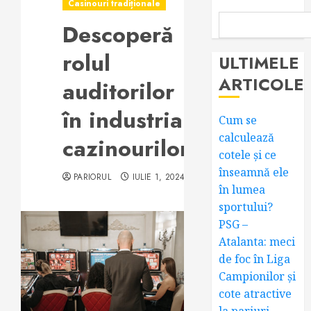
Casinouri tradiționale
Descoperă
rolul
ULTIMELE
ARTICOLE
auditorilor
în industria
Cum se
calculează
cazinourilor
cotele și ce
înseamnă ele
PARIORUL
IULIE 1, 2024
în lumea
sportului?
PSG –
Atalanta: meci
de foc în Liga
Campionilor și
cote atractive