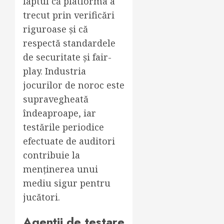
faptul că platforma a
trecut prin verificări
riguroase și că
respectă standardele
de securitate și fair-
play. Industria
jocurilor de noroc este
supravegheată
îndeaproape, iar
testările periodice
efectuate de auditori
contribuie la
menținerea unui
mediu sigur pentru
jucători.
Agenții de testare