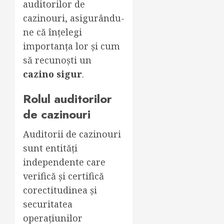
auditorilor de
cazinouri, asigurându-
ne că înțelegi
importanța lor și cum
să recunoști un
cazino sigur
.
Rolul auditorilor
de cazinouri
Auditorii de cazinouri
sunt entități
independente care
verifică și certifică
corectitudinea și
securitatea
operațiunilor