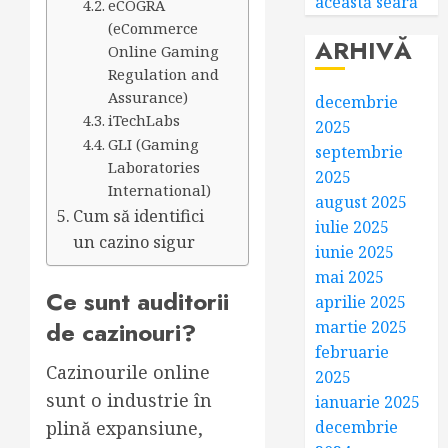
această seară
eCOGRA
(eCommerce
ARHIVĂ
Online Gaming
Regulation and
Assurance)
decembrie
iTechLabs
2025
GLI (Gaming
septembrie
Laboratories
2025
International)
august 2025
Cum să identifici
iulie 2025
un cazino sigur
iunie 2025
mai 2025
Ce sunt auditorii
aprilie 2025
de cazinouri?
martie 2025
februarie
Cazinourile online
2025
sunt o industrie în
ianuarie 2025
plină expansiune,
decembrie