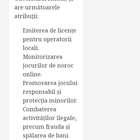
are următoarele
atribuții:
Emiterea de licențe
pentru operatorii
locali.
Monitorizarea
jocurilor de noroc
online.
Promovarea jocului
responsabil și
protecția minorilor.
Combaterea
activităților ilegale,
precum frauda și
spălarea de bani.