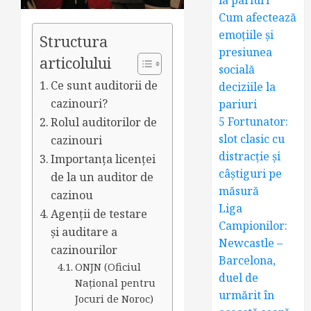
la pariuri
Cum afectează
emoțiile și
Structura
presiunea
articolului
socială
Ce sunt auditorii de
deciziile la
cazinouri?
pariuri
5 Fortunator:
Rolul auditorilor de
slot clasic cu
cazinouri
distracție și
Importanța licenței
câștiguri pe
de la un auditor de
măsură
cazinou
Liga
Agenții de testare
Campionilor:
și auditare a
Newcastle –
cazinourilor
Barcelona,
ONJN (Oficiul
duel de
Național pentru
urmărit în
Jocuri de Noroc)