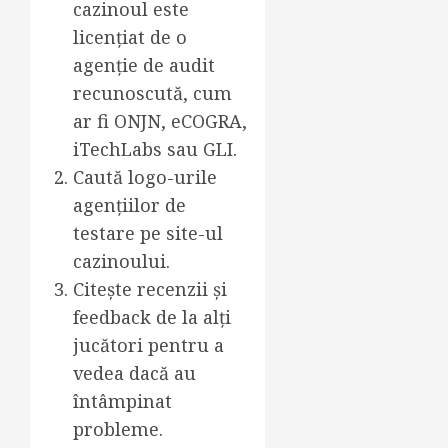
cazinoul este
licențiat de o
agenție de audit
recunoscută, cum
ar fi ONJN, eCOGRA,
iTechLabs sau GLI.
Caută logo-urile
agențiilor de
testare pe site-ul
cazinoului.
Citește recenzii și
feedback de la alți
jucători pentru a
vedea dacă au
întâmpinat
probleme.