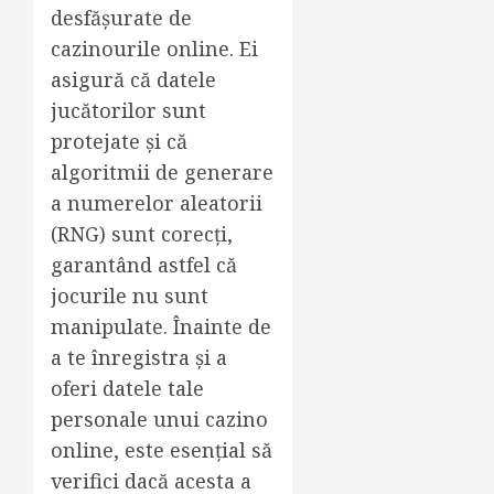
desfășurate de
cazinourile online. Ei
asigură că datele
jucătorilor sunt
protejate și că
algoritmii de generare
a numerelor aleatorii
(RNG) sunt corecți,
garantând astfel că
jocurile nu sunt
manipulate. Înainte de
a te înregistra și a
oferi datele tale
personale unui cazino
online, este esențial să
verifici dacă acesta a