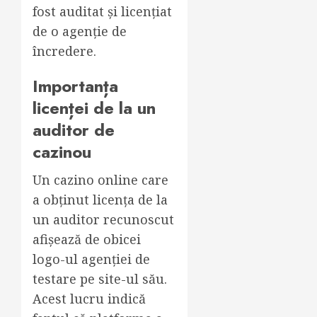
fost auditat și licențiat
de o agenție de
încredere.
Importanța
licenței de la un
auditor de
cazinou
Un cazino online care
a obținut licența de la
un auditor recunoscut
afișează de obicei
logo-ul agenției de
testare pe site-ul său.
Acest lucru indică