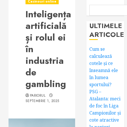
Casinouri online
Inteligența
artificială
ULTIMELE
ARTICOLE
și rolul ei
în
Cum se
calculează
industria
cotele și ce
de
înseamnă ele
în lumea
gambling
sportului?
PSG –
PARIORUL
Atalanta: meci
SEPTEMBRIE 1, 2025
de foc în Liga
Campionilor și
cote atractive