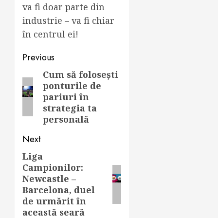
va fi doar parte din
industrie – va fi chiar
în centrul ei!
Post
Previous
navigation
Cum să folosești
Previous
ponturile de
post:
pariuri în
strategia ta
personală
Next
Liga
Next
Campionilor:
post:
Newcastle –
Barcelona, duel
de urmărit în
această seară