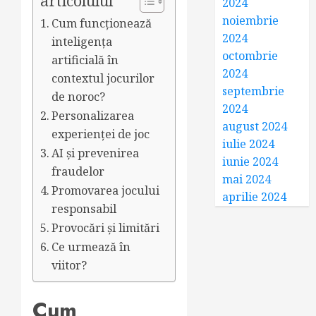
articolului
2024
noiembrie
Cum funcționează
2024
inteligența
octombrie
artificială în
2024
contextul jocurilor
septembrie
de noroc?
2024
Personalizarea
august 2024
experienței de joc
iulie 2024
AI și prevenirea
iunie 2024
fraudelor
mai 2024
Promovarea jocului
aprilie 2024
responsabil
Provocări și limitări
Ce urmează în
viitor?
Cum