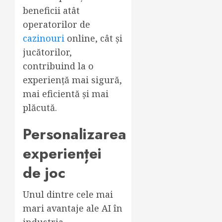
beneficii atât
operatorilor de
cazinouri
online, cât și
jucătorilor,
contribuind la o
experiență mai sigură,
mai eficientă și mai
plăcută.
Personalizarea
experienței
de joc
Unul dintre cele mai
mari avantaje ale AI în
industria