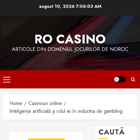
Skip
august 10, 2026
7:06:04 AM
to
content
RO CASINO
ARTICOLE DIN DOMENIUL JOCURILOR DE NOROC
Primary
Menu
Home
Casinouri online
Inteligența artificială și rolul ei în industria de gambling
CAUTĂ