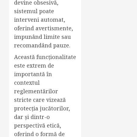
devine obsesivă,
sistemul poate
interveni automat,
oferind avertismente,
impunând limite sau
recomandând pauze.
Această funcționalitate
este extrem de
importantă în
contextul
reglementărilor
stricte care vizează
protecția jucătorilor,
dar și dintr-o
perspectivă etică,
oferind o formă de