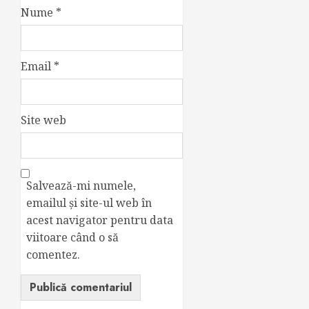
Nume
*
Email
*
Site web
Salvează-mi numele,
emailul și site-ul web în
acest navigator pentru data
viitoare când o să
comentez.